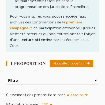
souhaiteriez voir retenues dans la
programmation des juridictions financières
Pour vous inspirer, vous pouvez accéder aux
archives des contributions de la
première
campagne
de participation citoyenne. Qu’elles
(Lien externe)
aient été retenues ou non, toutes ont fait l’objet
d’une
lecture attentive
par les équipes de la
Cour.
1 PROPOSITION
Nouvelle proposition
Filtre
Classement des propositions par :
Aléatoire
Résultats par page :
100