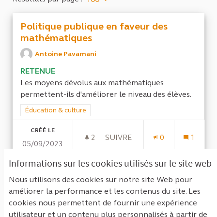
Politique publique en faveur des
mathématiques
Antoine Pavamani
RETENUE
Les moyens dévolus aux mathématiques
permettent-ils d'améliorer le niveau des élèves.
Filtrer les résultats de la catégorie : Éducation & culture
Éducation & culture
CRÉÉ LE
2
2 ABONNÉS
SUIVRE
0
1
05/09/2023
POLITIQUE PUBLIQUE EN FA
Informations sur les cookies utilisés sur le site web
VOIR LA PROPOSITION
POLITI
Nous utilisons des cookies sur notre site Web pour
améliorer la performance et les contenus du site. Les
cookies nous permettent de fournir une expérience
Voir toutes les propositions retirées
utilisateur et un contenu plus personnalisés à partir de