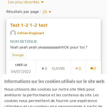
Les plus récentes
Résultats par page :
20
Test 1-2 1-2 test
Adrien Rogissart
NON RETENUE
Yeah yeah yeah yeaaaaaaaaahhOk pour toi ?
Filtrer les résultats de la catégorie : Énergie
Énergie
CRÉÉ LE
6
6 ABONNÉS
SUIVRE
0
0
04/07/2022
TEST 1-2 1-2 TEST
Informations sur les cookies utilisés sur le site web
VOIR LA PROPOSITION
TEST 1-
Nous utilisons des cookies sur notre site Web pour
améliorer la performance et les contenus du site. Les
cookies nous permettent de fournir une expérience
Voir toutes les propositions retirées
utilisateur et un contenu plus personnalisés à partir de