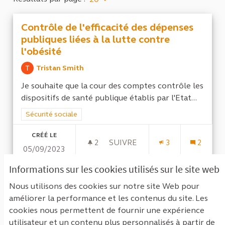
Contrôle de l'efficacité des dépenses
publiques liées à la lutte contre
l'obésité
Tristan Smith
Je souhaite que la cour des comptes contrôle les
dispositifs de santé publique établis par l'Etat...
Filtrer les résultats de la catégorie : Sécurité sociale
Sécurité sociale
CRÉÉ LE
2
2 ABONNÉS
SUIVRE
3
2
05/09/2023
CONTRÔLE DE L'EFFICACITÉ D
Informations sur les cookies utilisés sur le site web
VOIR LA PROPOSITION
CONTRÔ
Nous utilisons des cookies sur notre site Web pour
améliorer la performance et les contenus du site. Les
cookies nous permettent de fournir une expérience
Voir toutes les propositions retirées
utilisateur et un contenu plus personnalisés à partir de