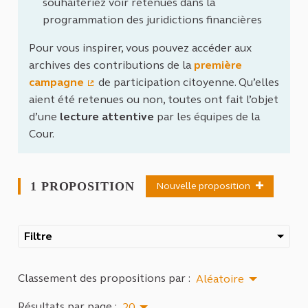
souhaiteriez voir retenues dans la
programmation des juridictions financières
Pour vous inspirer, vous pouvez accéder aux
archives des contributions de la
première
campagne
de participation citoyenne. Qu’elles
(Lien externe)
aient été retenues ou non, toutes ont fait l’objet
d’une
lecture attentive
par les équipes de la
Cour.
1 PROPOSITION
Nouvelle proposition
Filtre
Classement des propositions par :
Aléatoire
Résultats par page :
20